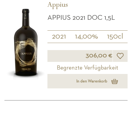
Appius
APPIUS 2021 DOC 1,5L
2021
14,00%
150cl
Wunsch
306,00 €
Begrenzte Verfügbarkeit
In den Warenkorb