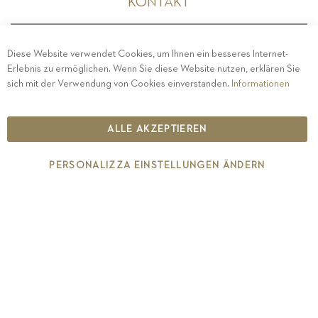
KONTAKT
Diese Website verwendet Cookies, um Ihnen ein besseres Internet-
Erlebnis zu ermöglichen. Wenn Sie diese Website nutzen, erklären Sie
PRIVACY
-
IMPRESSUM
-
COOKIE POLICY
-
sich mit der Verwendung von Cookies einverstanden.
Informationen
ETHISCHER KODEX
COPYRIGHT 2019 ST.MICHAEL - EPPAN
ALLE AKZEPTIEREN
IT00126670215
PERSONALIZZA EINSTELLUNGEN ÄNDERN