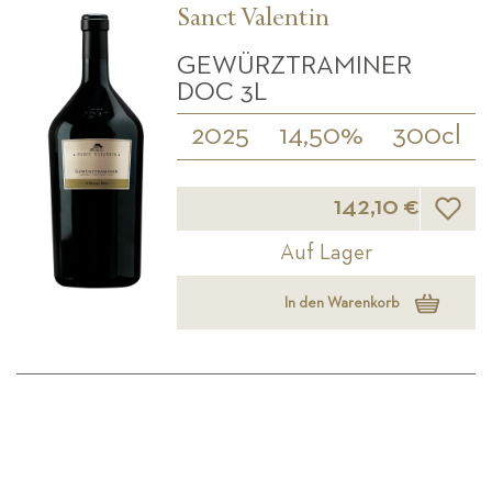
Sanct Valentin
GEWÜRZTRAMINER
DOC 3L
2025
14,50%
300cl
Wunsch
142,10 €
Auf Lager
In den Warenkorb