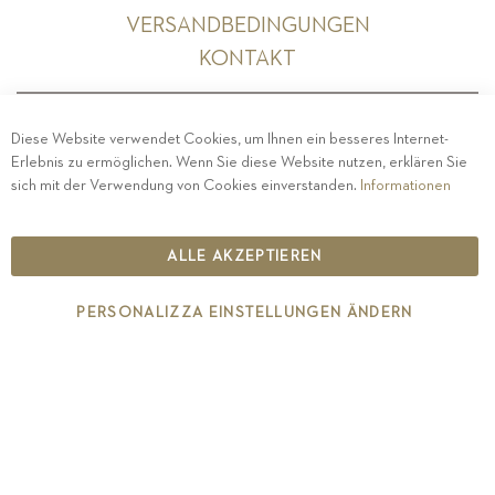
VERSANDBEDINGUNGEN
KONTAKT
Diese Website verwendet Cookies, um Ihnen ein besseres Internet-
Erlebnis zu ermöglichen. Wenn Sie diese Website nutzen, erklären Sie
PRIVACY
-
IMPRESSUM
-
COOKIE POLICY
-
sich mit der Verwendung von Cookies einverstanden.
Informationen
ETHISCHER KODEX
COPYRIGHT 2019 ST.MICHAEL - EPPAN
ALLE AKZEPTIEREN
IT00126670215
PERSONALIZZA EINSTELLUNGEN ÄNDERN