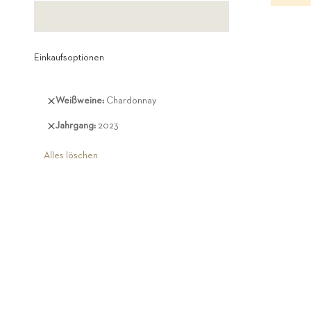
Einkaufsoptionen
Diesen
Weißweine
Chardonnay
Artikel
Diesen
Jahrgang
2023
entfernen
Artikel
entfernen
Alles löschen