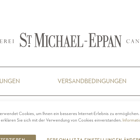
GUNGEN
VERSANDBEDINGUNGEN
ACY
-
IMPRESSUM
-
COOKIE POLICY
-
ETHISCHER 
erwendet Cookies, um Ihnen ein besseres Internet-Erlebnis zu ermöglichen
COPYRIGHT 2019 ST.MICHAEL - EPPAN
 erklären Sie sich mit der Verwendung von Cookies einverstanden.
Informat
IT00126670215