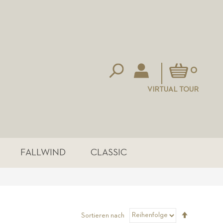
Mein Warenkorb
0
VIRTUAL TOUR
FALLWIND
CLASSIC
Absteigen
Sortieren nach
sortieren