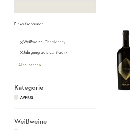
Einkaufsoptionen
Diesen
Weißweine
Chardonnay
Artikel
Diesen
Jahrgang
2017-2018-2019
entfernen
Artikel
entfernen
Alles löschen
Kategorie
APPIUS
Weißweine