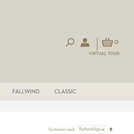
Mein Warenkorb
0
VIRTUAL TOUR
FALLWIND
CLASSIC
Absteigen
Sortieren nach
sortieren