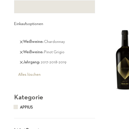
Einkaufsoptionen
Diesen
Weißweine
Chardonnay
Artikel
Diesen
Weißweine
Pinot Grigio
entfernen
Artikel
Diesen
Jahrgang
2017-2018-2019
entfernen
Artikel
entfernen
Alles löschen
Kategorie
APPIUS