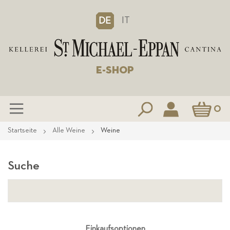
IT
DE
E-SHOP
Mein Waren
0
Zum
Startseite
Alle Weine
Weine
Inhalt
springen
Suche
Einkaufsoptionen