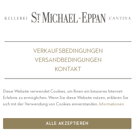
VERKAUFSBEDINGUNGEN
VERSANDBEDINGUNGEN
KONTAKT
Diese Website verwendet Cookies, um Ihnen ein besseres Internet-
Erlebnis zu ermöglichen. Wenn Sie diese Website nutzen, erklären Sie
PRIVACY
-
IMPRESSUM
-
COOKIE POLICY
-
sich mit der Verwendung von Cookies einverstanden.
Informationen
ETHISCHER KODEX
COPYRIGHT 2019 ST.MICHAEL - EPPAN
ALLE AKZEPTIEREN
IT00126670215