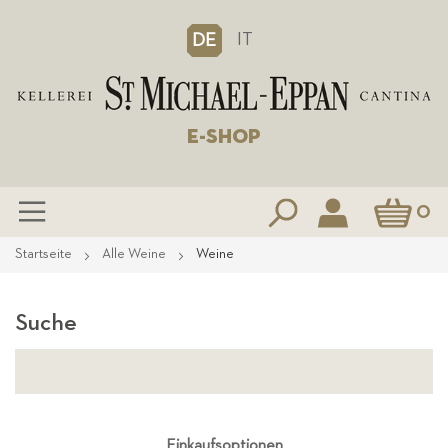
IT
DE
E-SHOP
Mein Waren
0
Zum
Startseite
Alle Weine
Weine
Inhalt
springen
Suche
Einkaufsoptionen