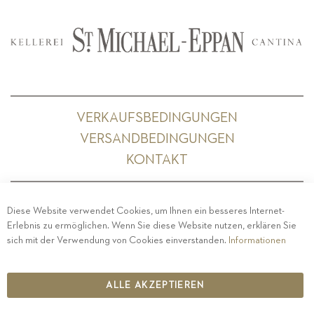
VERKAUFSBEDINGUNGEN
VERSANDBEDINGUNGEN
KONTAKT
Diese Website verwendet Cookies, um Ihnen ein besseres Internet-
Erlebnis zu ermöglichen. Wenn Sie diese Website nutzen, erklären Sie
PRIVACY
-
IMPRESSUM
-
COOKIE POLICY
-
sich mit der Verwendung von Cookies einverstanden.
Informationen
ETHISCHER KODEX
COPYRIGHT 2019 ST.MICHAEL - EPPAN
ALLE AKZEPTIEREN
IT00126670215