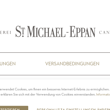
GUNGEN
VERSANDBEDINGUNGEN
ACY
-
IMPRESSUM
-
COOKIE POLICY
-
ETHISCHER 
erwendet Cookies, um Ihnen ein besseres Internet-Erlebnis zu ermöglichen
COPYRIGHT 2019 ST.MICHAEL - EPPAN
 erklären Sie sich mit der Verwendung von Cookies einverstanden.
Informat
IT00126670215