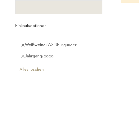
Einkaufsoptionen
Diesen
Weißweine
Weißburgunder
Artikel
Diesen
Jahrgang
2020
entfernen
Artikel
entfernen
Alles löschen