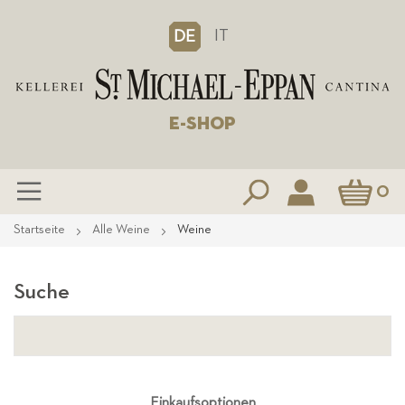
IT
DE
E-SHOP
Mein Waren
0
Zum
Startseite
Alle Weine
Weine
Inhalt
springen
Suche
Einkaufsoptionen