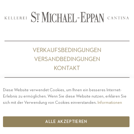
VERKAUFSBEDINGUNGEN
VERSANDBEDINGUNGEN
KONTAKT
Diese Website verwendet Cookies, um Ihnen ein besseres Internet-
Erlebnis zu ermöglichen. Wenn Sie diese Website nutzen, erklären Sie
PRIVACY
-
IMPRESSUM
-
COOKIE POLICY
-
sich mit der Verwendung von Cookies einverstanden.
Informationen
ETHISCHER KODEX
COPYRIGHT 2019 ST.MICHAEL - EPPAN
ALLE AKZEPTIEREN
IT00126670215