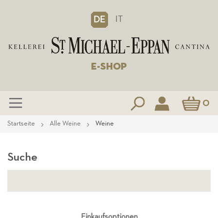
IT
DE
E-SHOP
Mein Waren
0
Zum
Startseite
Alle Weine
Weine
Inhalt
springen
Suche
Einkaufsoptionen