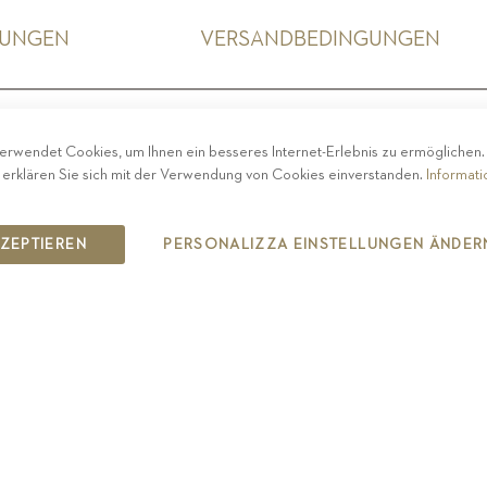
GUNGEN
VERSANDBEDINGUNGEN
ACY
-
IMPRESSUM
-
COOKIE POLICY
-
ETHISCHER 
erwendet Cookies, um Ihnen ein besseres Internet-Erlebnis zu ermöglichen
COPYRIGHT 2019 ST.MICHAEL - EPPAN
 erklären Sie sich mit der Verwendung von Cookies einverstanden.
Informat
IT00126670215
KZEPTIEREN
PERSONALIZZA EINSTELLUNGEN ÄNDER