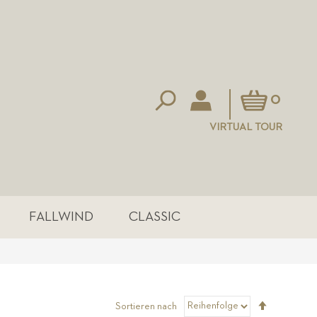
Mein Warenkorb
0
VIRTUAL TOUR
FALLWIND
CLASSIC
Absteigen
Sortieren nach
sortieren