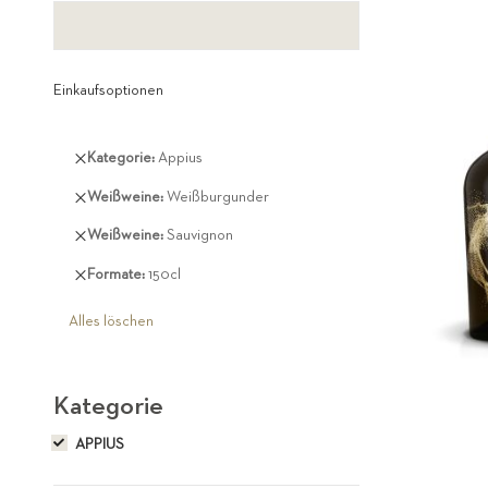
Einkaufsoptionen
Diesen
Kategorie
Appius
Artikel
Diesen
Weißweine
Weißburgunder
entfernen
Artikel
Diesen
Weißweine
Sauvignon
entfernen
Artikel
Diesen
Formate
150cl
entfernen
Artikel
entfernen
Alles löschen
Kategorie
APPIUS