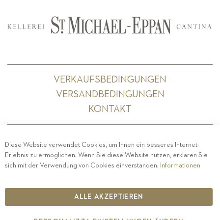
VERKAUFSBEDINGUNGEN
VERSANDBEDINGUNGEN
KONTAKT
Diese Website verwendet Cookies, um Ihnen ein besseres Internet-
Erlebnis zu ermöglichen. Wenn Sie diese Website nutzen, erklären Sie
PRIVACY
-
IMPRESSUM
-
COOKIE POLICY
-
sich mit der Verwendung von Cookies einverstanden.
Informationen
ETHISCHER KODEX
COPYRIGHT 2019 ST.MICHAEL - EPPAN
ALLE AKZEPTIEREN
IT00126670215