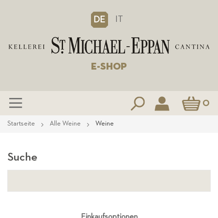
IT
DE
E-SHOP
Mein Waren
0
Zum
Startseite
Alle Weine
Weine
Inhalt
springen
Suche
Einkaufsoptionen