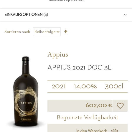
EINKAUFSOPTIONEN
Absteigend
Sortieren nach
sortieren
Appius
APPIUS 2021 DOC 3L
2021
14,00%
300cl
Wunsch
602,00 €
Begrenzte Verfügbarkeit
In den Warenkorb