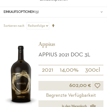
EINKAUFSOPTIONEN
Absteigend
Sortieren nach
sortieren
Appius
APPIUS 2021 DOC 3L
2021
14,00%
300cl
Wunsch
602,00 €
Begrenzte Verfügbarkeit
In den Warenkorb