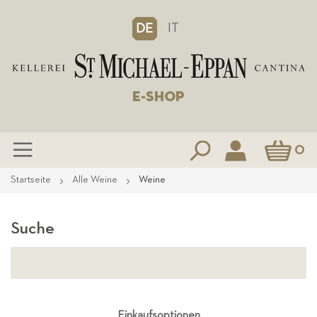
IT
DE
E-SHOP
Mein Waren
0
Zum
Startseite
Alle Weine
Weine
Inhalt
springen
Suche
Einkaufsoptionen