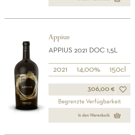
Appius
APPIUS 2021 DOC 1,5L
2021
14,00%
150cl
Wunsch
306,00 €
Begrenzte Verfügbarkeit
In den Warenkorb