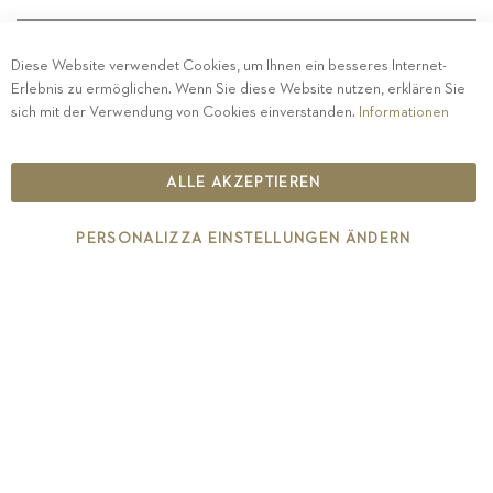
Diese Website verwendet Cookies, um Ihnen ein besseres Internet-
Erlebnis zu ermöglichen. Wenn Sie diese Website nutzen, erklären Sie
PRIVACY
-
IMPRESSUM
-
COOKIE POLICY
-
sich mit der Verwendung von Cookies einverstanden.
Informationen
ETHISCHER KODEX
COPYRIGHT 2019 ST.MICHAEL - EPPAN
ALLE AKZEPTIEREN
IT00126670215
PERSONALIZZA EINSTELLUNGEN ÄNDERN