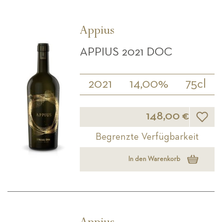
Appius
APPIUS 2021 DOC
2021
14,00%
75cl
Wunsch
148,00 €
Begrenzte Verfügbarkeit
In den Warenkorb