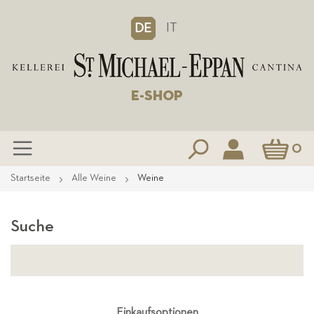
IT
DE
E-SHOP
Mein Waren
0
Zum
Startseite
Alle Weine
Weine
Inhalt
springen
Suche
Einkaufsoptionen