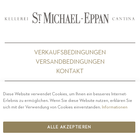
VERKAUFSBEDINGUNGEN
VERSANDBEDINGUNGEN
KONTAKT
Diese Website verwendet Cookies, um Ihnen ein besseres Internet-
Erlebnis zu ermöglichen. Wenn Sie diese Website nutzen, erklären Sie
PRIVACY
-
IMPRESSUM
-
COOKIE POLICY
-
sich mit der Verwendung von Cookies einverstanden.
Informationen
ETHISCHER KODEX
COPYRIGHT 2019 ST.MICHAEL - EPPAN
ALLE AKZEPTIEREN
IT00126670215