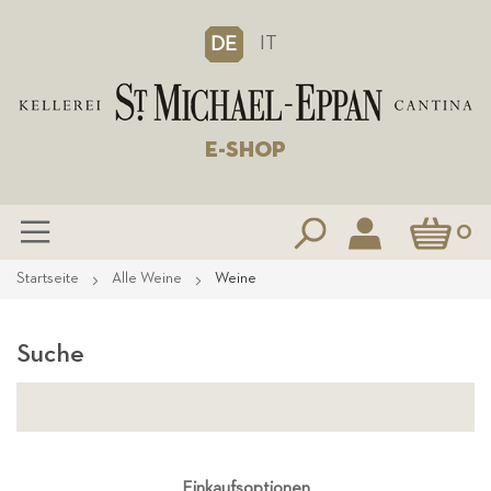
IT
DE
E-SHOP
Mein Waren
0
Zum
Startseite
Alle Weine
Weine
Inhalt
springen
Suche
Einkaufsoptionen