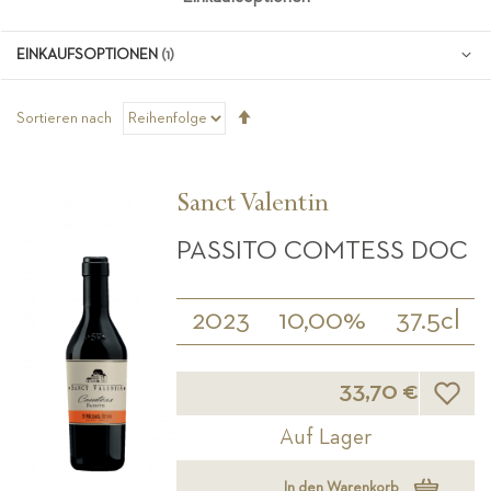
EINKAUFSOPTIONEN
Absteigend
Sortieren nach
sortieren
Sanct Valentin
PASSITO COMTESS DOC
2023
10,00%
37.5cl
Wunsch
33,70 €
Auf Lager
In den Warenkorb