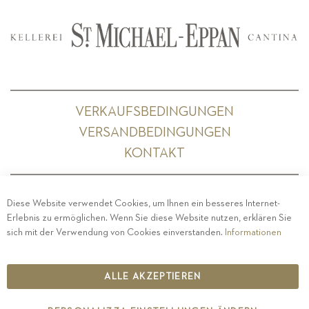
VERKAUFSBEDINGUNGEN
VERSANDBEDINGUNGEN
KONTAKT
Diese Website verwendet Cookies, um Ihnen ein besseres Internet-
Erlebnis zu ermöglichen. Wenn Sie diese Website nutzen, erklären Sie
PRIVACY
-
IMPRESSUM
-
COOKIE POLICY
-
sich mit der Verwendung von Cookies einverstanden.
Informationen
ETHISCHER KODEX
COPYRIGHT 2019 ST.MICHAEL - EPPAN
ALLE AKZEPTIEREN
IT00126670215