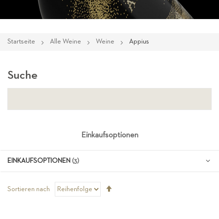
Startseite
Alle Weine
Weine
Appius
Suche
Einkaufsoptionen
EINKAUFSOPTIONEN
Absteigend
Sortieren nach
sortieren