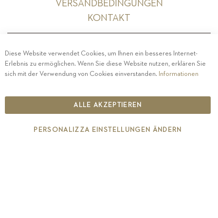
VERSANDBEDINGUNGEN
KONTAKT
Diese Website verwendet Cookies, um Ihnen ein besseres Internet-
Erlebnis zu ermöglichen. Wenn Sie diese Website nutzen, erklären Sie
PRIVACY
-
IMPRESSUM
-
COOKIE POLICY
-
sich mit der Verwendung von Cookies einverstanden.
Informationen
ETHISCHER KODEX
COPYRIGHT 2019 ST.MICHAEL - EPPAN
ALLE AKZEPTIEREN
IT00126670215
PERSONALIZZA EINSTELLUNGEN ÄNDERN