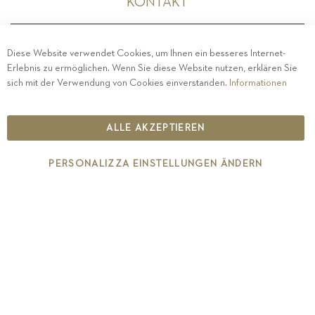
KONTAKT
Diese Website verwendet Cookies, um Ihnen ein besseres Internet-
Erlebnis zu ermöglichen. Wenn Sie diese Website nutzen, erklären Sie
PRIVACY
-
IMPRESSUM
-
COOKIE POLICY
-
sich mit der Verwendung von Cookies einverstanden.
Informationen
ETHISCHER KODEX
COPYRIGHT 2019 ST.MICHAEL - EPPAN
ALLE AKZEPTIEREN
IT00126670215
PERSONALIZZA EINSTELLUNGEN ÄNDERN