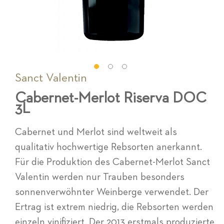
Sanct Valentin
Zum
Anfang
Cabernet-Merlot Riserva DOC
der
3L
Bildgalerie
springen
Cabernet und Merlot sind weltweit als
qualitativ hochwertige Rebsorten anerkannt.
Für die Produktion des Cabernet-Merlot Sanct
Valentin werden nur Trauben besonders
sonnenverwöhnter Weinberge verwendet. Der
Ertrag ist extrem niedrig, die Rebsorten werden
einzeln vinifiziert. Der 2013 erstmals produzierte