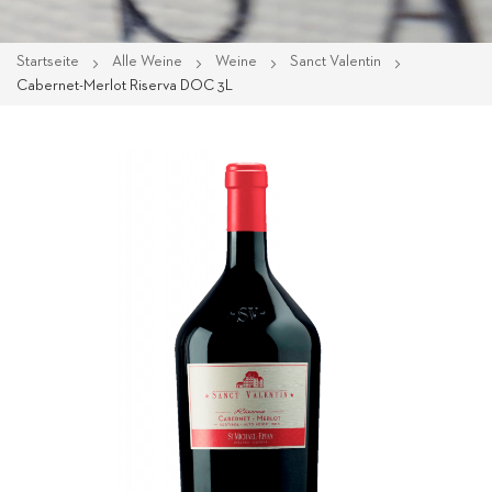
Startseite
Alle Weine
Weine
Sanct Valentin
Cabernet-Merlot Riserva DOC 3L
Zum
Ende
der
Bildgalerie
springen