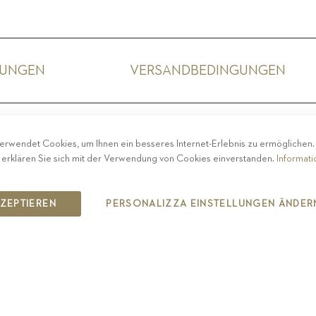
GUNGEN
VERSANDBEDINGUNGEN
ACY
-
IMPRESSUM
-
COOKIE POLICY
-
ETHISCHER 
erwendet Cookies, um Ihnen ein besseres Internet-Erlebnis zu ermöglichen
COPYRIGHT 2019 ST.MICHAEL - EPPAN
 erklären Sie sich mit der Verwendung von Cookies einverstanden.
Informat
IT00126670215
KZEPTIEREN
PERSONALIZZA EINSTELLUNGEN ÄNDER