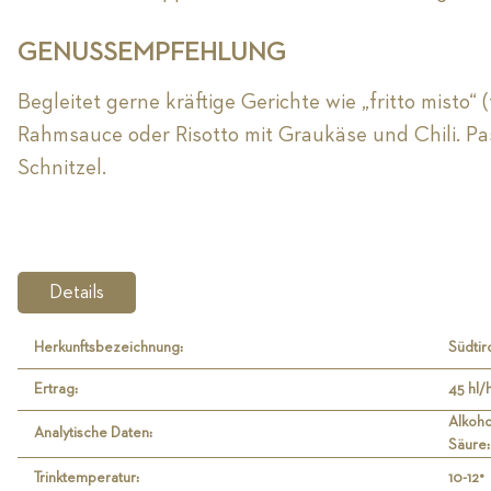
GENUSSEMPFEHLUNG
Begleitet gerne kräftige Gerichte wie „fritto misto“ (
Rahmsauce oder Risotto mit Graukäse und Chili. P
Schnitzel.
Details
Herkunftsbezeichnung:
Südti
Ertrag:
45 hl/
Alkoho
Analytische Daten:
Säure: 
Trinktemperatur:
10-12°