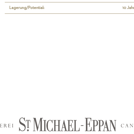
Lagerung/Potential:
10 Jah