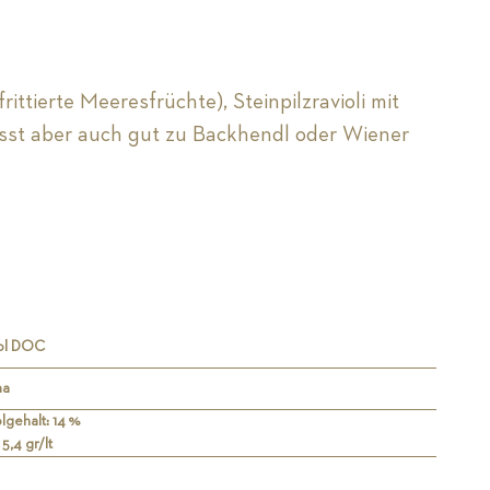
frittierte Meeresfrüchte), Steinpilzravioli mit
asst aber auch gut zu Backhendl oder Wiener
rol DOC
ha
lgehalt: 14 %
5,4 gr/lt