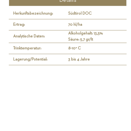
Details
Herkunftsbezeichnung:
Südtirol DOC
Ertrag:
70 hl/ha
Alkoholgehalt: 13,5%
Analytische Daten:
Säure: 5,7 gr/lt
Trinktemperatur:
8-10° C
Lagerung/Potential:
3 bis 4 Jahre