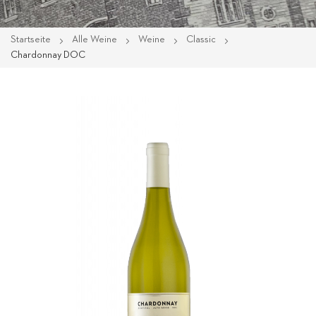
Startseite
Alle Weine
Weine
Classic
Chardonnay DOC
Zum
Ende
der
Bildgalerie
springen