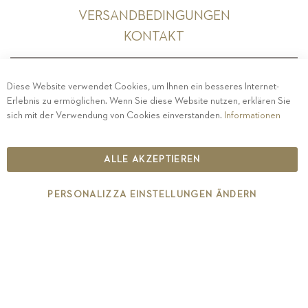
VERSANDBEDINGUNGEN
KONTAKT
Diese Website verwendet Cookies, um Ihnen ein besseres Internet-
Erlebnis zu ermöglichen. Wenn Sie diese Website nutzen, erklären Sie
PRIVACY
-
IMPRESSUM
-
COOKIE POLICY
-
sich mit der Verwendung von Cookies einverstanden.
Informationen
ETHISCHER KODEX
COPYRIGHT 2019 ST.MICHAEL - EPPAN
ALLE AKZEPTIEREN
IT00126670215
PERSONALIZZA EINSTELLUNGEN ÄNDERN