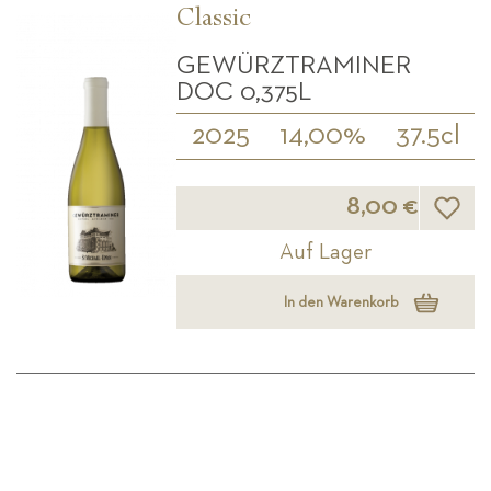
Classic
GEWÜRZTRAMINER
DOC 0,375L
2025
14,00%
37.5cl
Wunsch
8,00 €
Auf Lager
In den Warenkorb