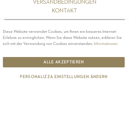
VERSANDBEDINGUNGEN
KONTAKT
Diese Website verwendet Cookies, um Ihnen ein besseres Internet-
Erlebnis zu ermöglichen. Wenn Sie diese Website nutzen, erklären Sie
PRIVACY
-
IMPRESSUM
-
COOKIE POLICY
-
sich mit der Verwendung von Cookies einverstanden.
Informationen
ETHISCHER KODEX
COPYRIGHT 2019 ST.MICHAEL - EPPAN
ALLE AKZEPTIEREN
IT00126670215
PERSONALIZZA EINSTELLUNGEN ÄNDERN