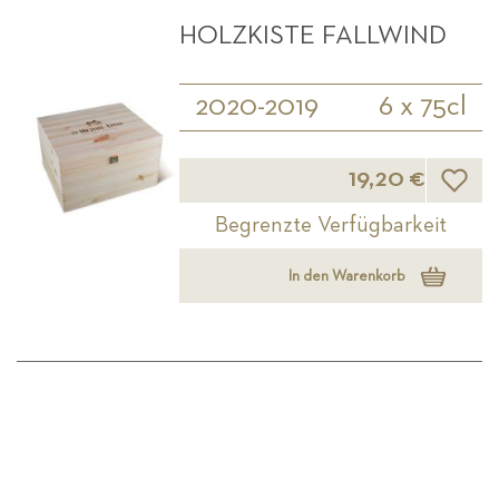
HOLZKISTE FALLWIND
2020-2019
6 x 75cl
Wunsch
19,20 €
Begrenzte Verfügbarkeit
In den Warenkorb