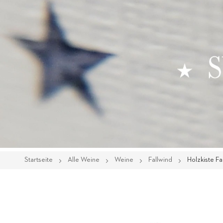
Startseite
Alle Weine
Weine
Fallwind
Holzkiste Fa
Zum
Ende
der