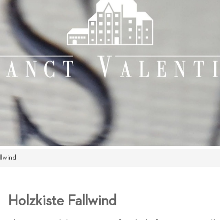
llwind
Holzkiste Fallwind