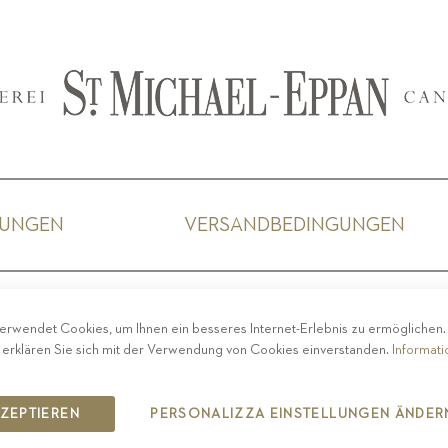
GUNGEN
VERSANDBEDINGUNGEN
ACY
-
IMPRESSUM
-
COOKIE POLICY
-
ETHISCHER 
erwendet Cookies, um Ihnen ein besseres Internet-Erlebnis zu ermöglichen
COPYRIGHT 2019 ST.MICHAEL - EPPAN
 erklären Sie sich mit der Verwendung von Cookies einverstanden.
Informat
IT00126670215
KZEPTIEREN
PERSONALIZZA EINSTELLUNGEN ÄNDER