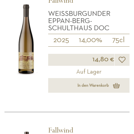
Fallwind
WEISSBURGUNDER E
PPAN-BERG-S
CHULTHAUS DOC
2025
14,00%
75cl
Wunsch
14,80 €
Auf Lager
In den Warenkorb
Fallwind