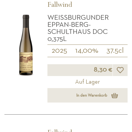
Fallwind
WEISSBURGUNDER E
PPAN-BERG-S
CHULTHAUS DOC 0
,375L
2025
14,00%
37.5cl
Wunsch
8,30 €
Auf Lager
In den Warenkorb