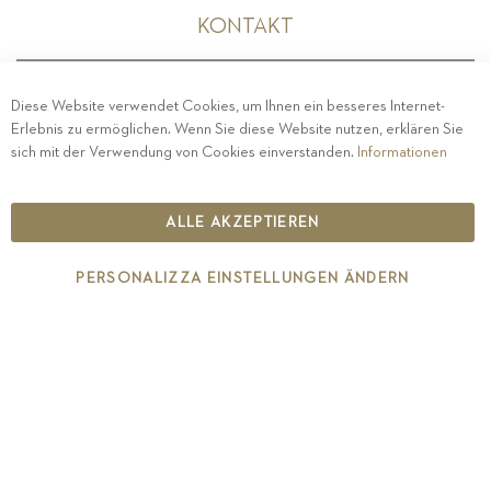
KONTAKT
Diese Website verwendet Cookies, um Ihnen ein besseres Internet-
Erlebnis zu ermöglichen. Wenn Sie diese Website nutzen, erklären Sie
PRIVACY
-
IMPRESSUM
-
COOKIE POLICY
-
sich mit der Verwendung von Cookies einverstanden.
Informationen
ETHISCHER KODEX
COPYRIGHT 2019 ST.MICHAEL - EPPAN
ALLE AKZEPTIEREN
IT00126670215
PERSONALIZZA EINSTELLUNGEN ÄNDERN