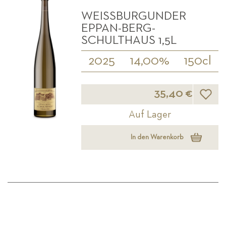
WEISSBURGUNDER E
PPAN-BERG- S
CHULTHAUS 1,5L
2025
14,00%
150cl
Wunsch
35,40 €
Auf Lager
In den Warenkorb