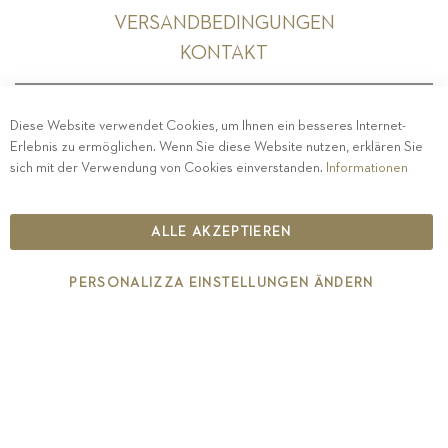
VERSANDBEDINGUNGEN
KONTAKT
Diese Website verwendet Cookies, um Ihnen ein besseres Internet-
Erlebnis zu ermöglichen. Wenn Sie diese Website nutzen, erklären Sie
PRIVACY
-
IMPRESSUM
-
COOKIE POLICY
-
sich mit der Verwendung von Cookies einverstanden.
Informationen
ETHISCHER KODEX
COPYRIGHT 2019 ST.MICHAEL - EPPAN
ALLE AKZEPTIEREN
IT00126670215
PERSONALIZZA EINSTELLUNGEN ÄNDERN