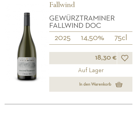
Fallwind
GEWÜRZTRAMINER
FALLWIND DOC
2025
14,50%
75cl
Wunsch
18,30 €
Auf Lager
In den Warenkorb