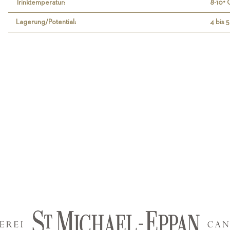
Trinktemperatur:
8-10° 
Lagerung/Potential:
4 bis 