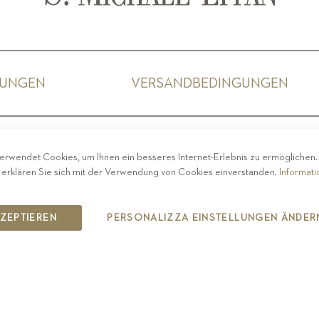
GUNGEN
VERSANDBEDINGUNGEN
ACY
-
IMPRESSUM
-
COOKIE POLICY
-
ETHISCHER 
erwendet Cookies, um Ihnen ein besseres Internet-Erlebnis zu ermöglichen
COPYRIGHT 2019 ST.MICHAEL - EPPAN
 erklären Sie sich mit der Verwendung von Cookies einverstanden.
Informat
IT00126670215
KZEPTIEREN
PERSONALIZZA EINSTELLUNGEN ÄNDER