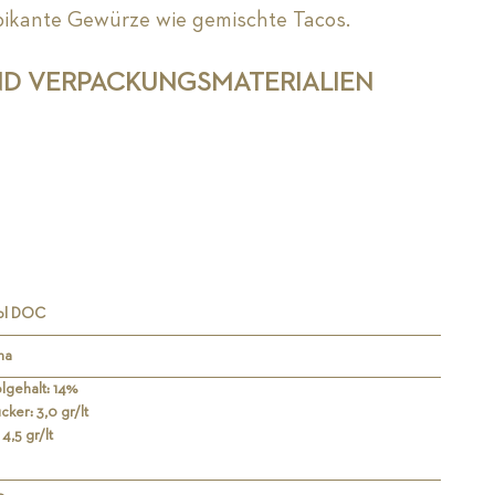
 pikante Gewürze wie gemischte Tacos.
ND VERPACKUNGSMATERIALIEN
rol DOC
ha
lgehalt: 14%
cker: 3,0 gr/lt
4,5 gr/lt