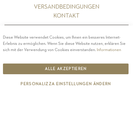
VERSANDBEDINGUNGEN
KONTAKT
Diese Website verwendet Cookies, um Ihnen ein besseres Internet-
Erlebnis zu ermöglichen. Wenn Sie diese Website nutzen, erklären Sie
PRIVACY
-
IMPRESSUM
-
COOKIE POLICY
-
sich mit der Verwendung von Cookies einverstanden.
Informationen
ETHISCHER KODEX
COPYRIGHT 2019 ST.MICHAEL - EPPAN
ALLE AKZEPTIEREN
IT00126670215
PERSONALIZZA EINSTELLUNGEN ÄNDERN