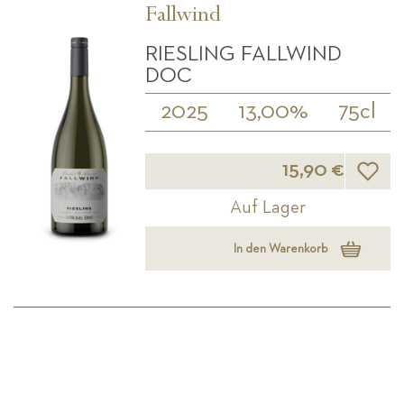
Fallwind
RIESLING FALLWIND
DOC
2025
13,00%
75cl
Wunsch
15,90 €
Auf Lager
In den Warenkorb