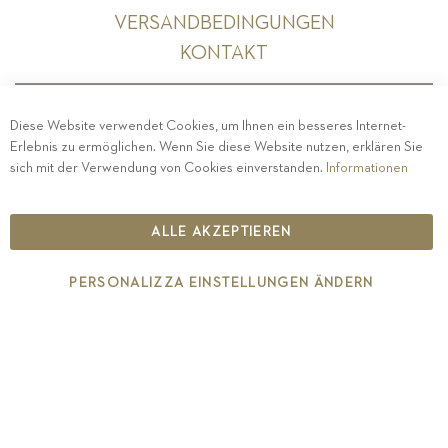
VERSANDBEDINGUNGEN
KONTAKT
Diese Website verwendet Cookies, um Ihnen ein besseres Internet-
Erlebnis zu ermöglichen. Wenn Sie diese Website nutzen, erklären Sie
PRIVACY
-
IMPRESSUM
-
COOKIE POLICY
-
sich mit der Verwendung von Cookies einverstanden.
Informationen
ETHISCHER KODEX
COPYRIGHT 2019 ST.MICHAEL - EPPAN
ALLE AKZEPTIEREN
IT00126670215
PERSONALIZZA EINSTELLUNGEN ÄNDERN