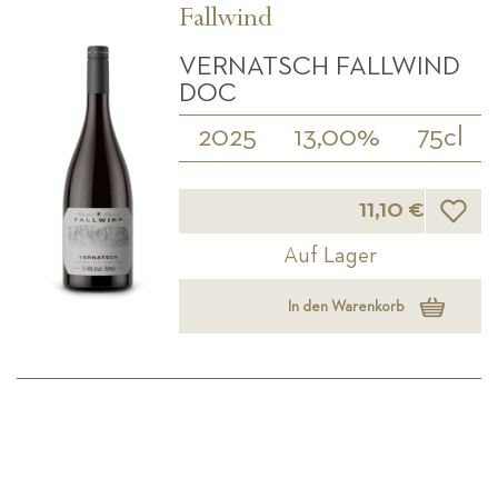
Fallwind
VERNATSCH FALLWIND
DOC
2025
13,00%
75cl
Wunsch
11,10 €
Auf Lager
In den Warenkorb