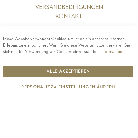
VERSANDBEDINGUNGEN
KONTAKT
Diese Website verwendet Cookies, um Ihnen ein besseres Internet-
Erlebnis zu ermöglichen. Wenn Sie diese Website nutzen, erklären Sie
PRIVACY
-
IMPRESSUM
-
COOKIE POLICY
-
sich mit der Verwendung von Cookies einverstanden.
Informationen
ETHISCHER KODEX
COPYRIGHT 2019 ST.MICHAEL - EPPAN
ALLE AKZEPTIEREN
IT00126670215
PERSONALIZZA EINSTELLUNGEN ÄNDERN