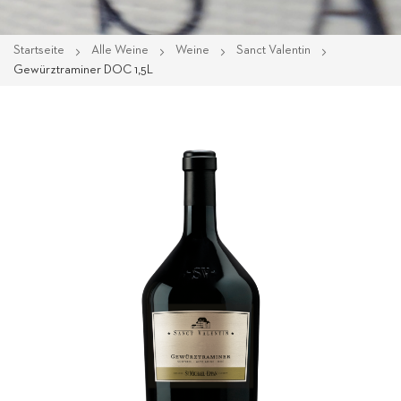
Startseite
Alle Weine
Weine
Sanct Valentin
Gewürztraminer DOC 1,5L
Zum
Ende
der
Bildgalerie
springen