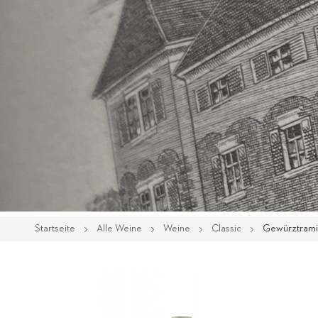
Startseite
Alle Weine
Weine
Classic
Gewürztram
Zum
Ende
der