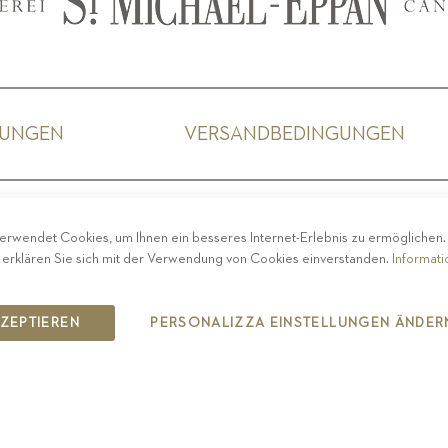
GUNGEN
VERSANDBEDINGUNGEN
ACY
-
IMPRESSUM
-
COOKIE POLICY
-
ETHISCHER 
erwendet Cookies, um Ihnen ein besseres Internet-Erlebnis zu ermöglichen
COPYRIGHT 2019 ST.MICHAEL - EPPAN
 erklären Sie sich mit der Verwendung von Cookies einverstanden.
Informat
IT00126670215
KZEPTIEREN
PERSONALIZZA EINSTELLUNGEN ÄNDER