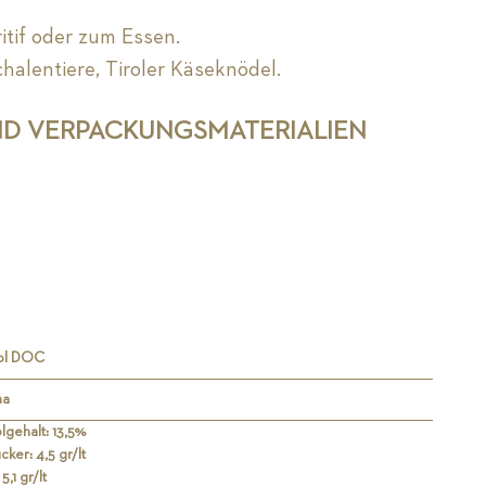
ritif oder zum Essen.
halentiere, Tiroler Käseknödel.
ND VERPACKUNGSMATERIALIEN
rol DOC
ha
lgehalt: 13,5%
cker: 4,5 gr/lt
5,1 gr/lt