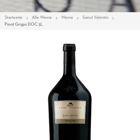
Startseite
Alle Weine
Weine
Sanct Valentin
Pinot Grigio DOC 3L
Zum
Ende
der
Bildgalerie
springen