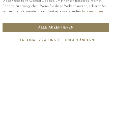
Diese Website verwendet Cookies, um Ihnen ein besseres Internet-
Erlebnis zu ermöglichen. Wenn Sie diese Website nutzen, erklären Sie
PRIVACY
-
IMPRESSUM
-
COOKIE POLICY
-
sich mit der Verwendung von Cookies einverstanden.
Informationen
ETHISCHER KODEX
COPYRIGHT 2019 ST.MICHAEL - EPPAN
ALLE AKZEPTIEREN
IT00126670215
PERSONALIZZA EINSTELLUNGEN ÄNDERN