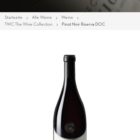
Startseite
Alle Weine
Weine
TWC The Wine Collection
Pinot Noir Riserva DOC
Zum
Ende
der
Bildgalerie
springen