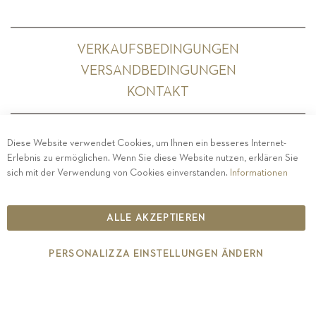
VERKAUFSBEDINGUNGEN
VERSANDBEDINGUNGEN
KONTAKT
Diese Website verwendet Cookies, um Ihnen ein besseres Internet-
Erlebnis zu ermöglichen. Wenn Sie diese Website nutzen, erklären Sie
PRIVACY
-
IMPRESSUM
-
COOKIE POLICY
-
sich mit der Verwendung von Cookies einverstanden.
Informationen
ETHISCHER KODEX
COPYRIGHT 2019 ST.MICHAEL - EPPAN
ALLE AKZEPTIEREN
IT00126670215
PERSONALIZZA EINSTELLUNGEN ÄNDERN