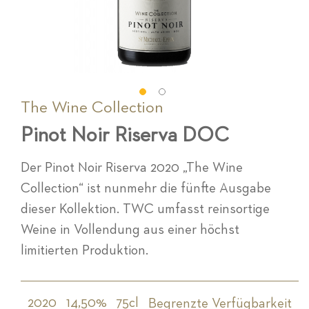
The Wine Collection
Zum
Anfang
Pinot Noir Riserva DOC
der
Bildgalerie
springen
Der Pinot Noir Riserva 2020 „The Wine
Collection“ ist nunmehr die fünfte Ausgabe
dieser Kollektion. TWC umfasst reinsortige
Weine in Vollendung aus einer höchst
limitierten Produktion.
2020
14,50%
75cl
Begrenzte Verfügbarkeit