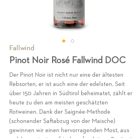
Fallwind
Zum
Anfang
Pinot Noir Rosé Fallwind DOC
der
Bildgalerie
springen
Der Pinot Noir ist nicht nur eine der ältesten
Rebsorten, er ist auch eine der edelsten. Seit
über 150 Jahren in Südtirol beheimatet, zählt er
heute zu den am meisten geschätzten
Rotweinen. Dank der Saignée-Methode
(schonender Saftabzug von der Maische)
gewinnen wir einen hervorragenden Most, aus