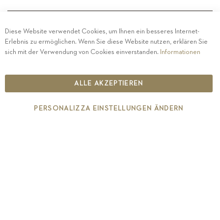
Diese Website verwendet Cookies, um Ihnen ein besseres Internet-
Erlebnis zu ermöglichen. Wenn Sie diese Website nutzen, erklären Sie
PRIVACY
-
IMPRESSUM
-
COOKIE POLICY
-
sich mit der Verwendung von Cookies einverstanden.
Informationen
ETHISCHER KODEX
COPYRIGHT 2019 ST.MICHAEL - EPPAN
ALLE AKZEPTIEREN
IT00126670215
PERSONALIZZA EINSTELLUNGEN ÄNDERN