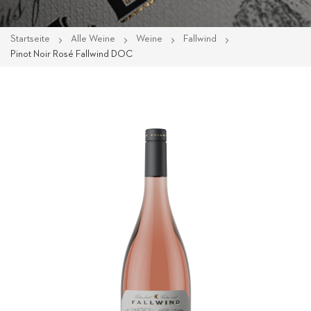
Startseite
Alle Weine
Weine
Fallwind
Pinot Noir Rosé Fallwind DOC
Zum
Ende
der
Bildgalerie
springen