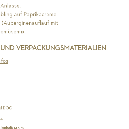
 Anlässe.
bling auf Paprikacreme,
 (Auberginenauflauf mit
 Gemüsemix.
 UND VERPACKUNGSMATERIALIEN
nfos
rol DOC
ha
lgehalt: 14,5 %