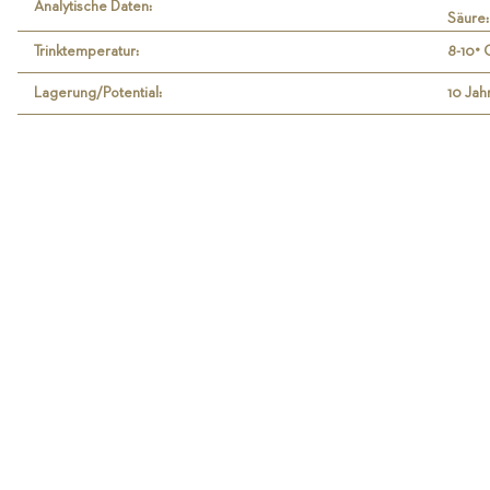
Analytische Daten:
Säure:
Trinktemperatur:
8-10° 
Lagerung/Potential:
10 Jah