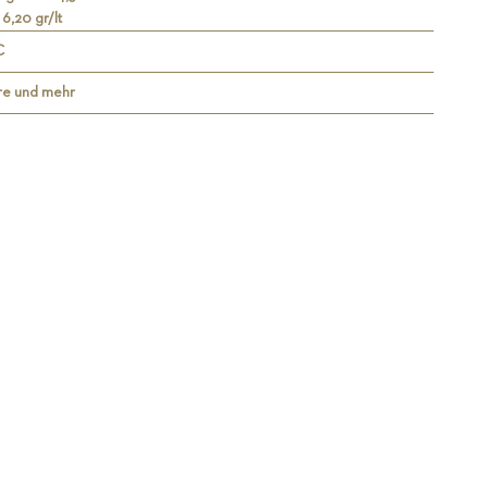
 6,20 gr/lt
C
re und mehr