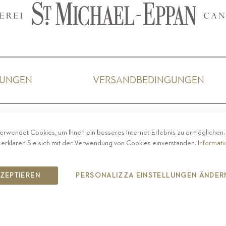
GUNGEN
VERSANDBEDINGUNGEN
ACY
-
IMPRESSUM
-
COOKIE POLICY
-
ETHISCHER 
erwendet Cookies, um Ihnen ein besseres Internet-Erlebnis zu ermöglichen
COPYRIGHT 2019 ST.MICHAEL - EPPAN
 erklären Sie sich mit der Verwendung von Cookies einverstanden.
Informat
IT00126670215
KZEPTIEREN
PERSONALIZZA EINSTELLUNGEN ÄNDER