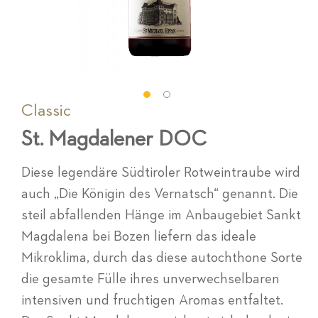
Classic
Zum
Anfang
St. Magdalener DOC
der
Bildgalerie
springen
Diese legendäre Südtiroler Rotweintraube wird
auch „Die Königin des Vernatsch“ genannt. Die
steil abfallenden Hänge im Anbaugebiet Sankt
Magdalena bei Bozen liefern das ideale
Mikroklima, durch das diese autochthone Sorte
die gesamte Fülle ihres unverwechselbaren
intensiven und fruchtigen Aromas entfaltet.