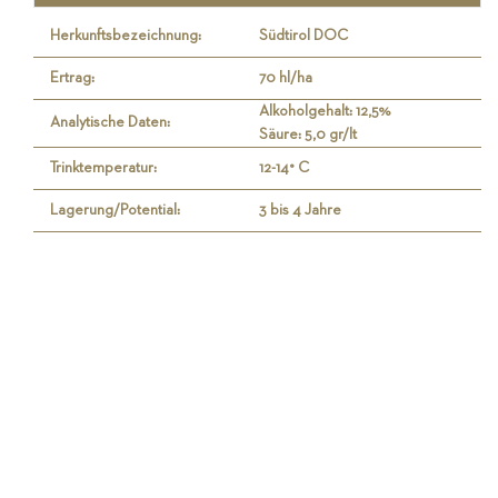
Herkunftsbezeichnung:
Südtirol DOC
Ertrag:
70 hl/ha
Alkoholgehalt: 12,5%
Analytische Daten:
Säure: 5,0 gr/lt
Trinktemperatur:
12-14° C
Lagerung/Potential:
3 bis 4 Jahre