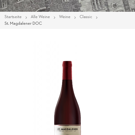
Startseite
Alle Weine
Weine
Classic
St. Magdalener DOC
Zum
Ende
der
Bildgalerie
springen