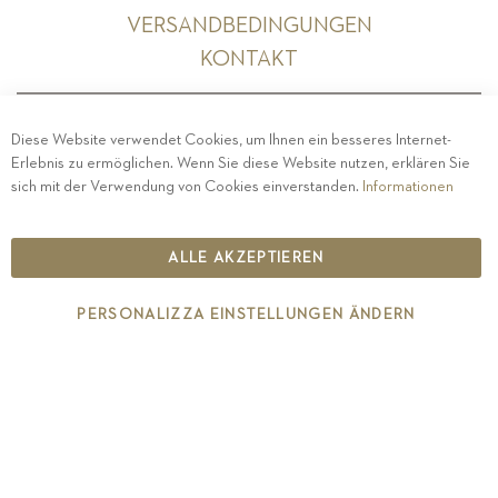
VERSANDBEDINGUNGEN
KONTAKT
Diese Website verwendet Cookies, um Ihnen ein besseres Internet-
Erlebnis zu ermöglichen. Wenn Sie diese Website nutzen, erklären Sie
PRIVACY
-
IMPRESSUM
-
COOKIE POLICY
-
sich mit der Verwendung von Cookies einverstanden.
Informationen
ETHISCHER KODEX
COPYRIGHT 2019 ST.MICHAEL - EPPAN
ALLE AKZEPTIEREN
IT00126670215
PERSONALIZZA EINSTELLUNGEN ÄNDERN