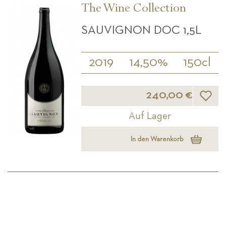
The Wine Collection
SAUVIGNON DOC 1,5L
2019
14,50%
150cl
Wunsch
240,00 €
Auf Lager
In den Warenkorb