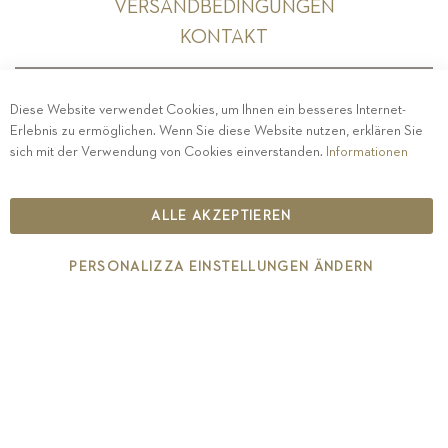
VERSANDBEDINGUNGEN
KONTAKT
Diese Website verwendet Cookies, um Ihnen ein besseres Internet-
Erlebnis zu ermöglichen. Wenn Sie diese Website nutzen, erklären Sie
PRIVACY
-
IMPRESSUM
-
COOKIE POLICY
-
sich mit der Verwendung von Cookies einverstanden.
Informationen
ETHISCHER KODEX
COPYRIGHT 2019 ST.MICHAEL - EPPAN
ALLE AKZEPTIEREN
IT00126670215
PERSONALIZZA EINSTELLUNGEN ÄNDERN