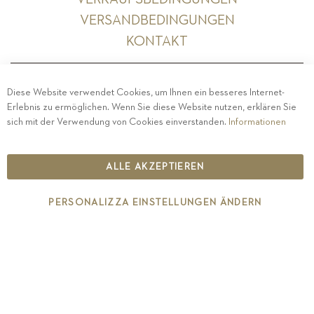
VERSANDBEDINGUNGEN
KONTAKT
Diese Website verwendet Cookies, um Ihnen ein besseres Internet-
Erlebnis zu ermöglichen. Wenn Sie diese Website nutzen, erklären Sie
PRIVACY
-
IMPRESSUM
-
COOKIE POLICY
-
sich mit der Verwendung von Cookies einverstanden.
Informationen
ETHISCHER KODEX
COPYRIGHT 2019 ST.MICHAEL - EPPAN
ALLE AKZEPTIEREN
IT00126670215
PERSONALIZZA EINSTELLUNGEN ÄNDERN