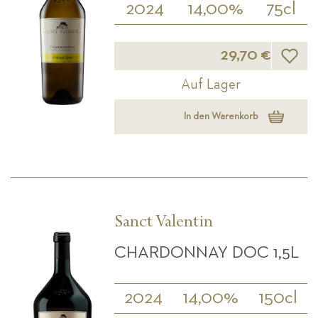
2024
14,00%
75cl
Wunsch
29,70 €
Auf Lager
In den Warenkorb
Sanct Valentin
CHARDONNAY DOC 1,5L
2024
14,00%
150cl