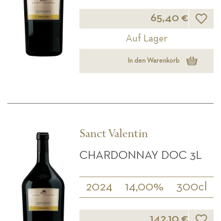
Wunsch
65,40 €
Auf Lager
In den Warenkorb
Sanct Valentin
CHARDONNAY DOC 3L
2024
14,00%
300cl
Wunsch
142,10 €