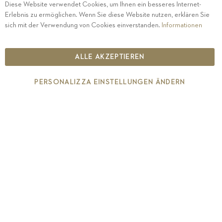
Diese Website verwendet Cookies, um Ihnen ein besseres Internet-
Erlebnis zu ermöglichen. Wenn Sie diese Website nutzen, erklären Sie
PRIVACY
-
IMPRESSUM
-
COOKIE POLICY
-
sich mit der Verwendung von Cookies einverstanden.
Informationen
ETHISCHER KODEX
COPYRIGHT 2019 ST.MICHAEL - EPPAN
ALLE AKZEPTIEREN
IT00126670215
PERSONALIZZA EINSTELLUNGEN ÄNDERN