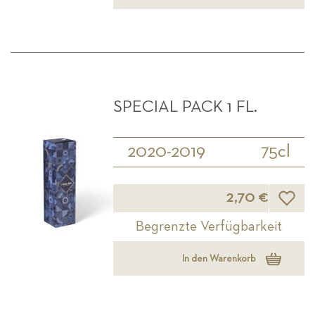
SPECIAL PACK 1 FL.
2020-2019
75cl
Wunsch
2,70 €
Begrenzte Verfügbarkeit
In den Warenkorb