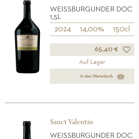
WEISSBURGUNDER DOC 1
,5L
2024
14,00%
150cl
Wunsch
65,40 €
Auf Lager
In den Warenkorb
Sanct Valentin
WEISSBURGUNDER DOC 3