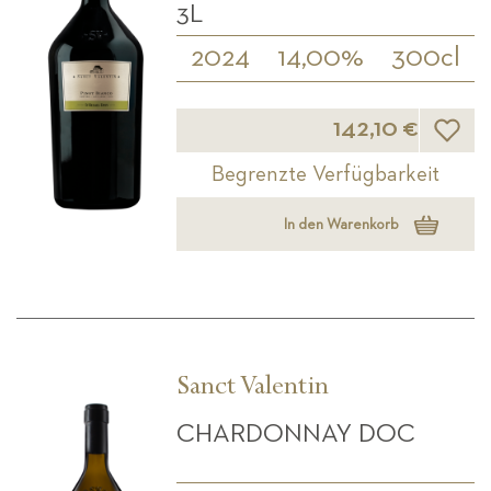
L
2024
14,00%
300cl
Wunsch
142,10 €
Begrenzte Verfügbarkeit
In den Warenkorb
Sanct Valentin
CHARDONNAY DOC