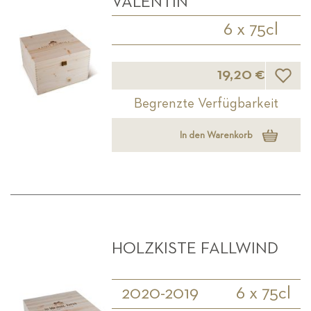
VALENTIN
6 x 75cl
Wunsch
19,20 €
Begrenzte Verfügbarkeit
In den Warenkorb
HOLZKISTE FALLWIND
2020-2019
6 x 75cl