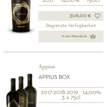
2021
14,00%
150cl
Wunsch
306,00 €
Begrenzte Verfügbarkeit
In den Warenkorb
Appius
APPIUS BOX
2017-2018-2019
14,00%
3 x 75cl