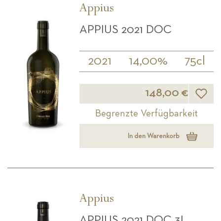
Appius
APPIUS 2021 DOC
2021
14,00%
75cl
Wunsch
148,00 €
Begrenzte Verfügbarkeit
In den Warenkorb
Appius
APPIUS 2021 DOC 3L