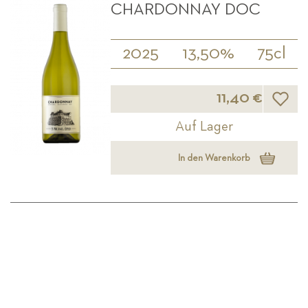
CHARDONNAY DOC
2025
13,50%
75cl
Wunsch
11,40 €
Auf Lager
In den Warenkorb