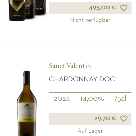
Wunsch
495,00 €
Nicht verfügbar
Sanct Valentin
CHARDONNAY DOC
2024
14,00%
75cl
Wunsch
29,70 €
Auf Lager