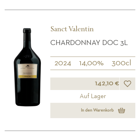
Sanct Valentin
CHARDONNAY DOC 3L
2024
14,00%
300cl
Wunsch
142,10 €
Auf Lager
In den Warenkorb