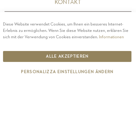
KONTAKT
Diese Website verwendet Cookies, um Ihnen ein besseres Internet-
Erlebnis zu ermöglichen. Wenn Sie diese Website nutzen, erklären Sie
PRIVACY
-
IMPRESSUM
-
COOKIE POLICY
-
sich mit der Verwendung von Cookies einverstanden.
Informationen
ETHISCHER KODEX
COPYRIGHT 2019 ST.MICHAEL - EPPAN
ALLE AKZEPTIEREN
IT00126670215
PERSONALIZZA EINSTELLUNGEN ÄNDERN