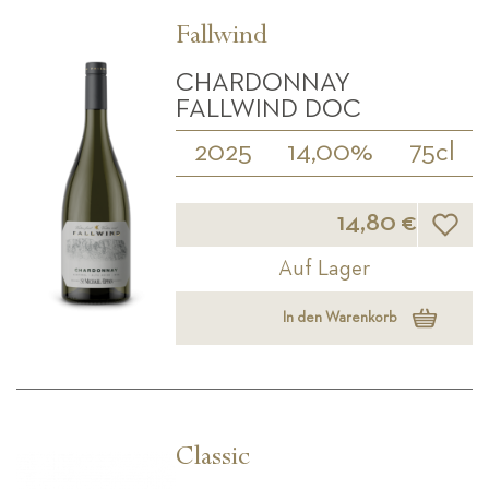
Fallwind
CHARDONNAY
FALLWIND DOC
2025
14,00%
75cl
Wunsch
14,80 €
Auf Lager
In den Warenkorb
Classic