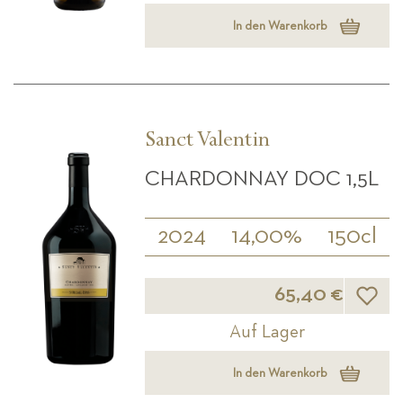
In den Warenkorb
Sanct Valentin
CHARDONNAY DOC 1,5L
2024
14,00%
150cl
Wunsch
65,40 €
Auf Lager
In den Warenkorb