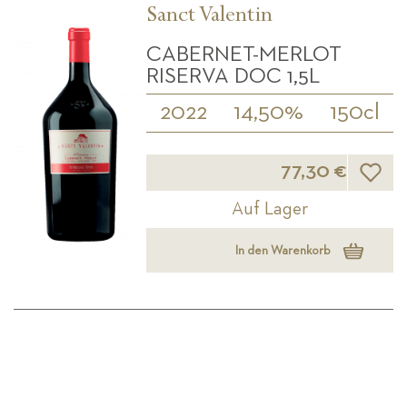
Sanct Valentin
CABERNET-MERLOT
RISERVA DOC 1,5L
2022
14,50%
150cl
Wunsch
77,30 €
Auf Lager
In den Warenkorb