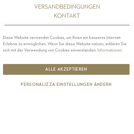
VERSANDBEDINGUNGEN
KONTAKT
Diese Website verwendet Cookies, um Ihnen ein besseres Internet-
Erlebnis zu ermöglichen. Wenn Sie diese Website nutzen, erklären Sie
PRIVACY
-
IMPRESSUM
-
COOKIE POLICY
-
sich mit der Verwendung von Cookies einverstanden.
Informationen
ETHISCHER KODEX
COPYRIGHT 2019 ST.MICHAEL - EPPAN
ALLE AKZEPTIEREN
IT00126670215
PERSONALIZZA EINSTELLUNGEN ÄNDERN