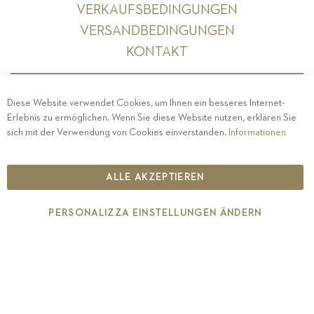
VERKAUFSBEDINGUNGEN
VERSANDBEDINGUNGEN
KONTAKT
Diese Website verwendet Cookies, um Ihnen ein besseres Internet-
Erlebnis zu ermöglichen. Wenn Sie diese Website nutzen, erklären Sie
PRIVACY
-
IMPRESSUM
-
COOKIE POLICY
-
sich mit der Verwendung von Cookies einverstanden.
Informationen
ETHISCHER KODEX
COPYRIGHT 2019 ST.MICHAEL - EPPAN
ALLE AKZEPTIEREN
IT00126670215
PERSONALIZZA EINSTELLUNGEN ÄNDERN