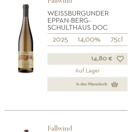
Fallwind
WEISSBURGUNDER E
PPAN-BERG-S
CHULTHAUS DOC
2025
14,00%
75cl
Wunsch
14,80 €
Auf Lager
In den Warenkorb
Fallwind