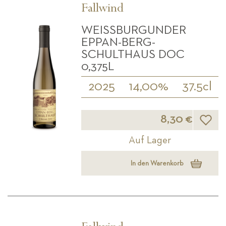
Fallwind
WEISSBURGUNDER E
PPAN-BERG-S
CHULTHAUS DOC 0
,375L
2025
14,00%
37.5cl
Wunsch
8,30 €
Auf Lager
In den Warenkorb