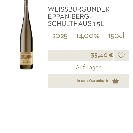
WEISSBURGUNDER E
PPAN-BERG- S
CHULTHAUS 1,5L
2025
14,00%
150cl
Wunsch
35,40 €
Auf Lager
In den Warenkorb