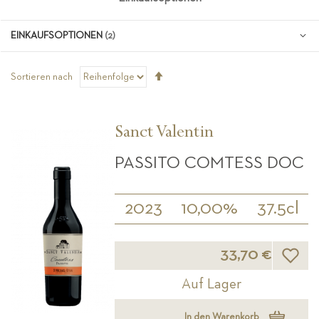
EINKAUFSOPTIONEN
Absteigend
Sortieren nach
sortieren
Sanct Valentin
PASSITO COMTESS DOC
2023
10,00%
37.5cl
Wunsch
33,70 €
Auf Lager
In den Warenkorb