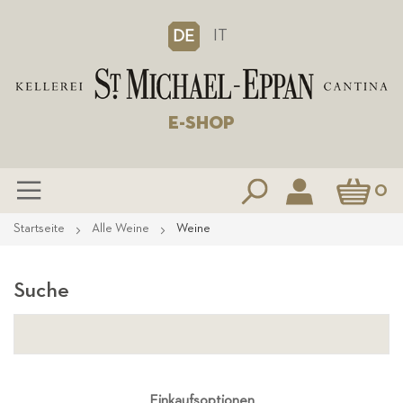
IT
DE
E-SHOP
Mein Waren
0
Zum
Startseite
Alle Weine
Weine
Inhalt
springen
Suche
Einkaufsoptionen