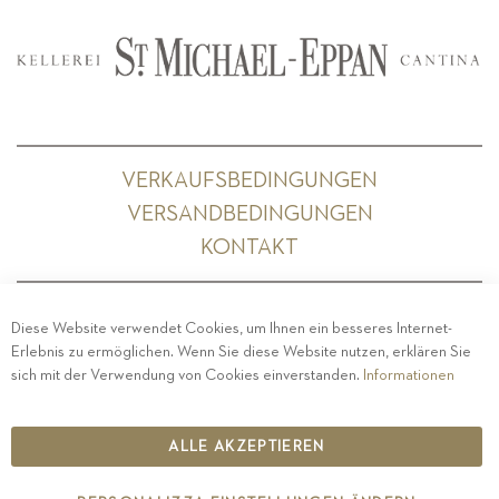
VERKAUFSBEDINGUNGEN
VERSANDBEDINGUNGEN
KONTAKT
Diese Website verwendet Cookies, um Ihnen ein besseres Internet-
Erlebnis zu ermöglichen. Wenn Sie diese Website nutzen, erklären Sie
PRIVACY
-
IMPRESSUM
-
COOKIE POLICY
-
sich mit der Verwendung von Cookies einverstanden.
Informationen
ETHISCHER KODEX
COPYRIGHT 2019 ST.MICHAEL - EPPAN
ALLE AKZEPTIEREN
IT00126670215