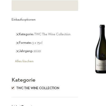
Einkaufsoptionen
Diesen
Kategorie
TWC The Wine Collection
Artikel
Diesen
Formate
3 x 75cl
entfernen
Artikel
Diesen
Jahrgang
2020
entfernen
Artikel
entfernen
Alles löschen
Kategorie
TWC THE WINE COLLECTION