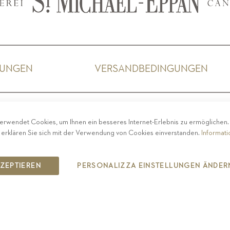
GUNGEN
VERSANDBEDINGUNGEN
ACY
-
IMPRESSUM
-
COOKIE POLICY
-
ETHISCHER 
erwendet Cookies, um Ihnen ein besseres Internet-Erlebnis zu ermöglichen
COPYRIGHT 2019 ST.MICHAEL - EPPAN
 erklären Sie sich mit der Verwendung von Cookies einverstanden.
Informat
IT00126670215
KZEPTIEREN
PERSONALIZZA EINSTELLUNGEN ÄNDER