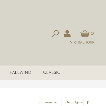
Mein Warenkorb
0
VIRTUAL TOUR
FALLWIND
CLASSIC
Absteigen
Sortieren nach
sortieren