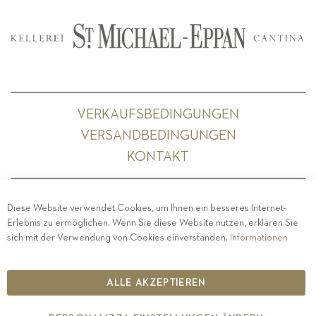
VERKAUFSBEDINGUNGEN
VERSANDBEDINGUNGEN
KONTAKT
Diese Website verwendet Cookies, um Ihnen ein besseres Internet-
Erlebnis zu ermöglichen. Wenn Sie diese Website nutzen, erklären Sie
PRIVACY
-
IMPRESSUM
-
COOKIE POLICY
-
sich mit der Verwendung von Cookies einverstanden.
Informationen
ETHISCHER KODEX
COPYRIGHT 2019 ST.MICHAEL - EPPAN
ALLE AKZEPTIEREN
IT00126670215