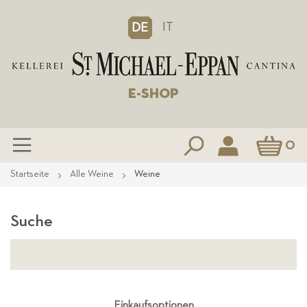
IT
DE
E-SHOP
Mein Waren
0
Zum
Startseite
Alle Weine
Weine
Inhalt
springen
Suche
Einkaufsoptionen