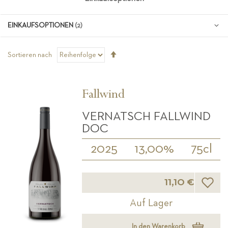
EINKAUFSOPTIONEN
Absteigend
Sortieren nach
sortieren
Fallwind
VERNATSCH FALLWIND
DOC
2025
13,00%
75cl
Wunsch
11,10 €
Auf Lager
In den Warenkorb