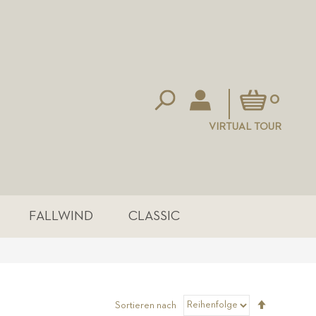
Mein Warenkorb
0
VIRTUAL TOUR
FALLWIND
CLASSIC
Absteigen
Sortieren nach
sortieren