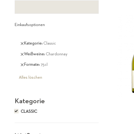
Einkaufsoptionen
Diesen
Kategorie
Classic
Artikel
Diesen
Weißweine
Chardonnay
entfernen
Artikel
Diesen
Formate
75cl
entfernen
Artikel
entfernen
Alles löschen
Kategorie
CLASSIC