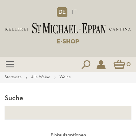
IT
DE
E-SHOP
Mein Waren
0
Zum
Startseite
Alle Weine
Weine
Inhalt
springen
Suche
Einkaufsoptionen