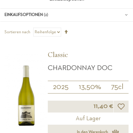
EINKAUFSOPTIONEN
Absteigend
Sortieren nach
sortieren
Classic
CHARDONNAY DOC
2025
13,50%
75cl
Wunsch
11,40 €
Auf Lager
In den Warenkorb