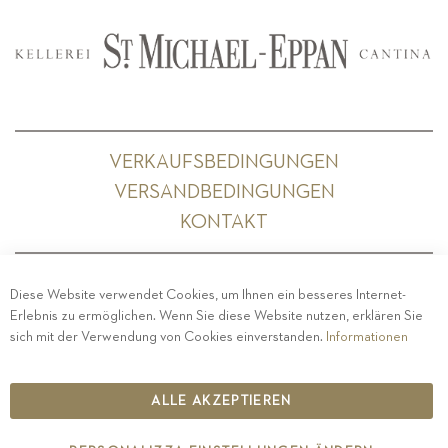
VERKAUFSBEDINGUNGEN
VERSANDBEDINGUNGEN
KONTAKT
Diese Website verwendet Cookies, um Ihnen ein besseres Internet-
Erlebnis zu ermöglichen. Wenn Sie diese Website nutzen, erklären Sie
PRIVACY
-
IMPRESSUM
-
COOKIE POLICY
-
sich mit der Verwendung von Cookies einverstanden.
Informationen
ETHISCHER KODEX
COPYRIGHT 2019 ST.MICHAEL - EPPAN
ALLE AKZEPTIEREN
IT00126670215