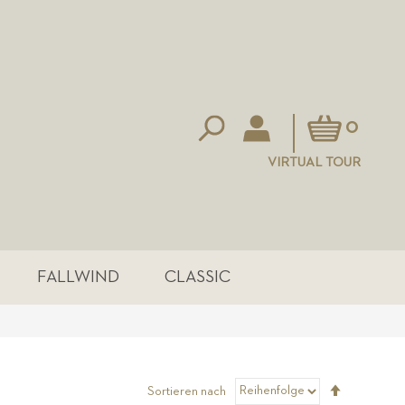
Mein Warenkorb
0
VIRTUAL TOUR
FALLWIND
CLASSIC
Absteigen
Sortieren nach
sortieren