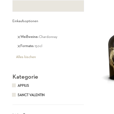
Einkaufsoptionen
Diesen
Weißweine
Chardonnay
Artikel
Diesen
Formate
150cl
entfernen
Artikel
entfernen
Alles löschen
Kategorie
APPIUS
SANCT VALENTIN