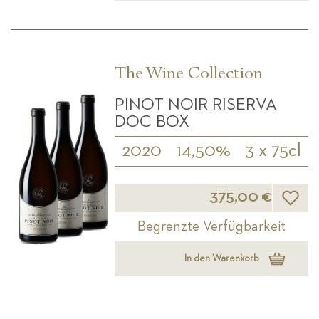
The Wine Collection
PINOT NOIR RISERVA
DOC BOX
2020
14,50%
3 x 75cl
Wunsch
375,00 €
Begrenzte Verfügbarkeit
In den Warenkorb