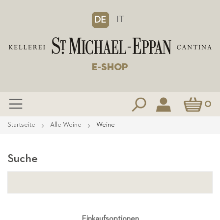
IT
DE
E-SHOP
Mein Waren
0
Zum
Startseite
Alle Weine
Weine
Inhalt
springen
Suche
Einkaufsoptionen