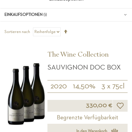
EINKAUFSOPTIONEN
Absteigend
Sortieren nach
sortieren
The Wine Collection
SAUVIGNON DOC BOX
2020
14,50%
3 x 75cl
Wunsch
330,00 €
Begrenzte Verfügbarkeit
In den Warenkorb