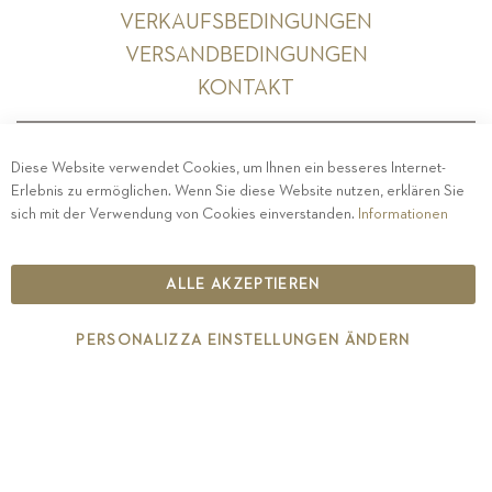
VERKAUFSBEDINGUNGEN
VERSANDBEDINGUNGEN
KONTAKT
Diese Website verwendet Cookies, um Ihnen ein besseres Internet-
Erlebnis zu ermöglichen. Wenn Sie diese Website nutzen, erklären Sie
PRIVACY
-
IMPRESSUM
-
COOKIE POLICY
-
sich mit der Verwendung von Cookies einverstanden.
Informationen
ETHISCHER KODEX
COPYRIGHT 2019 ST.MICHAEL - EPPAN
ALLE AKZEPTIEREN
IT00126670215
PERSONALIZZA EINSTELLUNGEN ÄNDERN